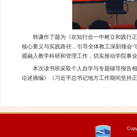
韩谦作了题为《在知行合一中树立和践行
核心要义与实践路径，引导全体教工深刻领会“
观融入教学科研和管理工作，切实推动学院事
本次读书班采取个人自学与专题辅导报告
论述摘编》《习近平总书记地方工作期间坚持
Cop